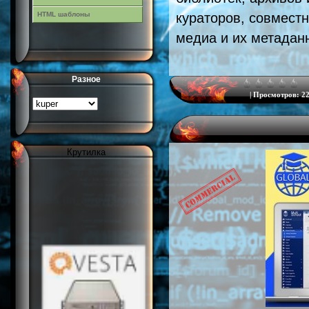
кураторов, совмест
HTML шаблоны
медиа и их метадан
Разное
|
Просмотров:
22
Крутилка