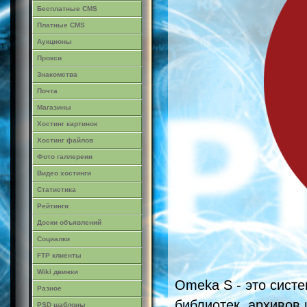
Бесплатные CMS
Платные CMS
Аукционы
Прокси
Знакомства
Почта
Магазины
Хостинг картинок
Хостинг файлов
Фото галлереии
Видео хостинги
Статистика
Рейтинги
Доски объявлений
Социалки
FTP клиенты
Wiki движки
Omeka S - это систе
Разное
библиотек, архивов 
PSD шаблоны