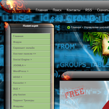
Главная
Поиск
Контакты
RSS
Скачать
Навигация
Главная
»
Управление школой
Главная
Форум
Скриншот онлайн
Хостинг панели >>
Social Engine >
JOOMLA +
WordPress >
UCOZ >
Kasseler >
DLE +
php fusion
Торрент Трекеры
Форумы