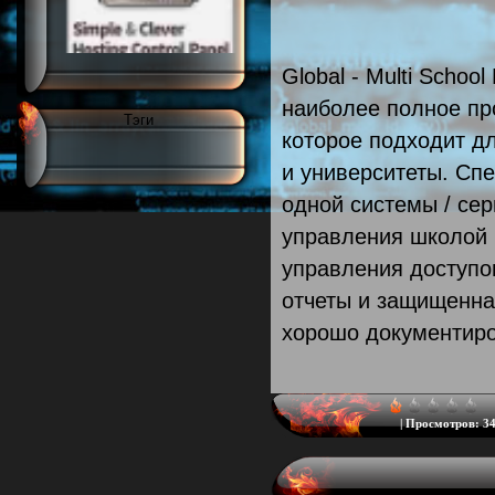
Global - Multi Scho
наиболее полное пр
Тэги
которое подходит дл
и университеты. Спец
одной системы / се
управления школой 
управления доступо
отчеты и защищенна
хорошо документиро
|
Просмотров:
34