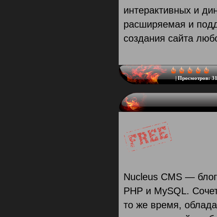
интерактивных и дин
расширяемая и под
создания сайта любо
|
Просмотров:
31
Nucleus CMS — блог
PHP и MySQL. Сочета
то же время, облад