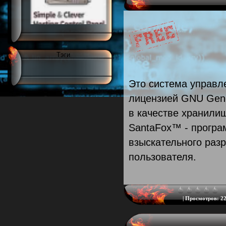
Тэги
Это система управл
лицензией GNU Gener
в качестве хранил
SantaFox™ - програ
взыскательного разр
пользователя.
|
Просмотров:
22