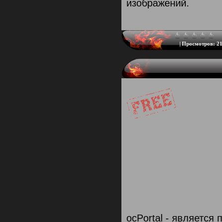
изображений.
|
Просмотров:
21
ocPortal - являетс