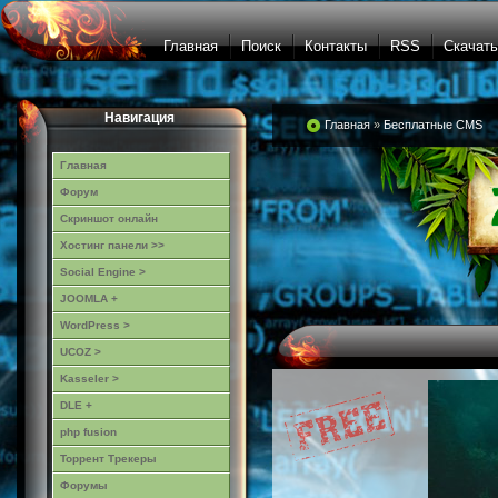
Главная
Поиск
Контакты
RSS
Скачать
Навигация
Главная
»
Бесплатные CMS
Главная
Форум
Скриншот онлайн
Хостинг панели >>
Social Engine >
JOOMLA +
WordPress >
UCOZ >
Kasseler >
DLE +
php fusion
Торрент Трекеры
Форумы