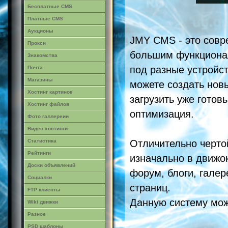
Бесплатные CMS
Платные CMS
Аукционы
JMY CMS - это совр
Прокси
большим функциона
Знакомства
под разные устройст
Почта
Магазины
можете создать нов
Хостинг картинок
загрузить уже гото
Хостинг файлов
оптимизация.
Фото галлереии
Видео хостинги
Отличительно черто
Статистика
Рейтинги
изначально в движок
Доски объявлений
форум, блоги, галер
Социалки
страниц.
FTP клиенты
Данную систему мож
Wiki движки
Разное
PSD шаблоны