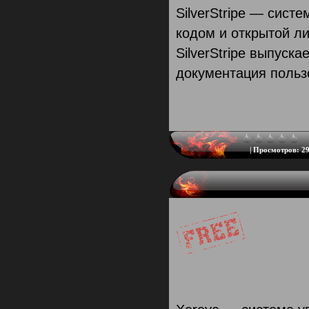
SilverStripe — сис
кодом и открытой л
SilverStripe выпуск
документация польз
|
Просмотров:
29