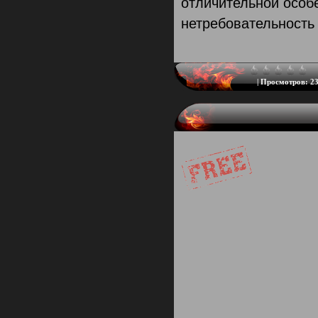
отличительной особ
нетребовательность 
|
Просмотров:
23