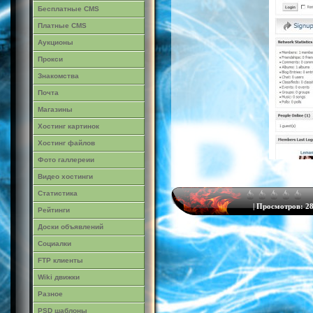
Бесплатные CMS
Платные CMS
Аукционы
Прокси
Знакомства
Почта
Магазины
Хостинг картинок
Хостинг файлов
Фото галлереии
Видео хостинги
Статистика
|
Просмотров:
28
Рейтинги
Доски объявлений
Социалки
FTP клиенты
Wiki движки
Разное
PSD шаблоны