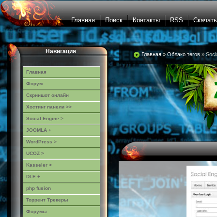
Главная
Поиск
Контакты
RSS
Скачать
Навигация
Главная
»
Облако тегов
» Soci
Главная
Форум
Скриншот онлайн
Хостинг панели >>
Social Engine >
JOOMLA +
WordPress >
UCOZ >
Kasseler >
DLE +
php fusion
Торрент Трекеры
Форумы