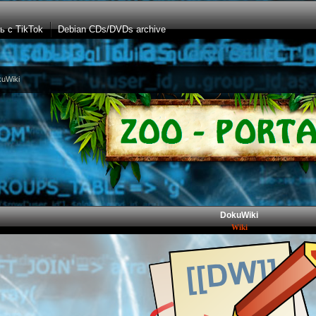
ь с TikTok
Debian CDs/DVDs archive
uWiki
DokuWiki
Wiki