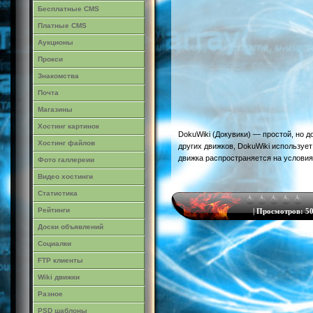
Бесплатные CMS
Платные CMS
Аукционы
Прокси
Знакомства
Почта
Магазины
Хостинг картинок
DokuWiki (Докувики) — простой, но 
Хостинг файлов
других движков, DokuWiki используе
движка распространяется на условиях
Фото галлереии
Видео хостинги
Статистика
Рейтинги
|
Просмотров:
50
Доски объявлений
Социалки
FTP клиенты
Wiki движки
Разное
PSD шаблоны