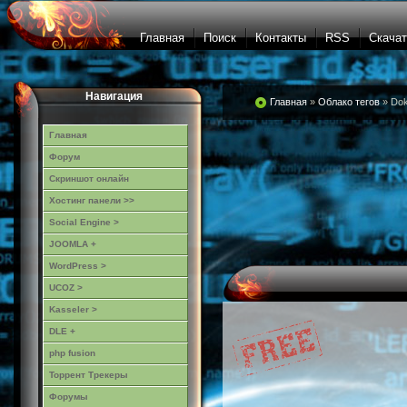
Главная
Поиск
Контакты
RSS
Скачат
Навигация
Главная
»
Облако тегов
» Dok
Главная
Форум
Скриншот онлайн
Хостинг панели >>
Social Engine >
JOOMLA +
WordPress >
UCOZ >
Kasseler >
DLE +
php fusion
Торрент Трекеры
Форумы