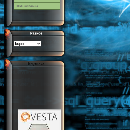
HTML шаблоны
Разное
Крутилка